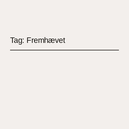
Instagram
Facebook
X
Tag:
Fremhævet
Skab vækst med
moderne
handelsmetoder
maj 11, 2026
Kategori 4