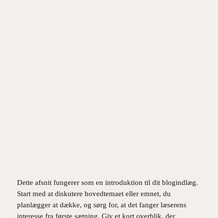
Spring
til
Instagram
Facebook
X
indhold
De nyeste teknologier i e-
handel
maj 11, 2026
Dette afsnit fungerer som en introduktion til dit blogindlæg.
Start med at diskutere hovedtemaet eller emnet, du
planlægger at dække, og sørg for, at det fanger læserens
interesse fra første sætning. Giv et kort overblik, der