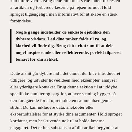
kan tilføre værdi. Brug dette rum til at sætte tonen for resten
af artiklen og forberede læserne på rejsen forude. Hold
sproget tilgængeligt, men informativt for at skabe en stærk
forbindelse.
Nogle gange indeholder de enkleste øjeblikke den
dybeste visdom. Lad dine tanker falde til ro, og
klarhed vil finde dig. Brug dette citatrum til at dele
noget inspirerende eller reflekterende, perfekt tilpasset
temaet for din artikel.
Dette afsnit går dybere ind i det emne, der blev introduceret
tidligere, og udvider hovedideen med eksempler, analyser
eller yderligere kontekst. Brug denne sektion til at uddybe
specifikke punkter og sørg for, at hver sætning bygger på
den foregående for at opretholde en sammenhængende
strøm. Du kan inkludere data, anekdoter eller
ekspertudtalelser for at styrke dine argumenter. Hold sproget
kortfattet, men beskrivende nok til at holde læserne
engageret. Det er her, substansen af din artikel begynder at