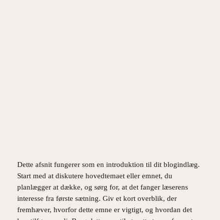
Spring
til
Instagram
Facebook
X
indhold
Trin-for-trin guide til e-
handelssucces
maj 11, 2026
Dette afsnit fungerer som en introduktion til dit blogindlæg.
Start med at diskutere hovedtemaet eller emnet, du
planlægger at dække, og sørg for, at det fanger læserens
interesse fra første sætning. Giv et kort overblik, der
fremhæver, hvorfor dette emne er vigtigt, og hvordan det